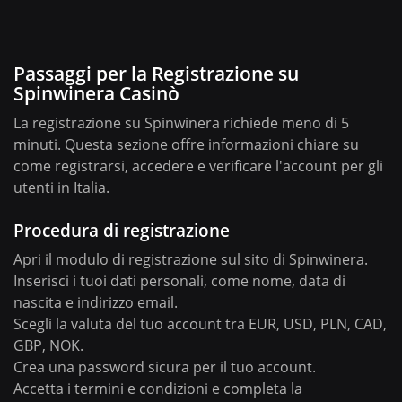
Passaggi per la Registrazione su
Spinwinera Casinò
La registrazione su Spinwinera richiede meno di 5
minuti. Questa sezione offre informazioni chiare su
come registrarsi, accedere e verificare l'account per gli
utenti in Italia.
Procedura di registrazione
Apri il modulo di registrazione sul sito di Spinwinera.
Inserisci i tuoi dati personali, come nome, data di
nascita e indirizzo email.
Scegli la valuta del tuo account tra EUR, USD, PLN, CAD,
GBP, NOK.
Crea una password sicura per il tuo account.
Accetta i termini e condizioni e completa la