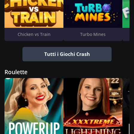
Chicken vs Train
Turbo Mines
Tutti i Giochi Crash
Roulette