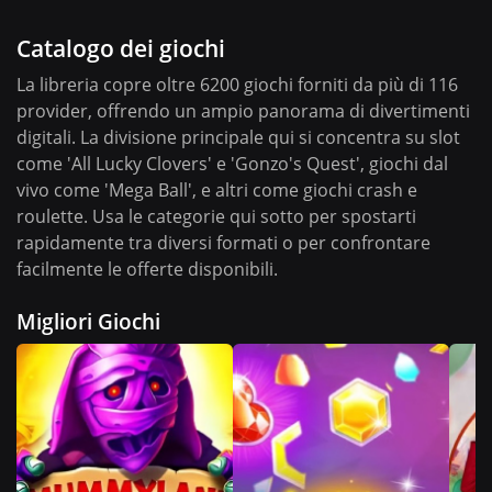
Catalogo dei giochi
La libreria copre oltre 6200 giochi forniti da più di 116
provider, offrendo un ampio panorama di divertimenti
digitali. La divisione principale qui si concentra su slot
come 'All Lucky Clovers' e 'Gonzo's Quest', giochi dal
vivo come 'Mega Ball', e altri come giochi crash e
roulette. Usa le categorie qui sotto per spostarti
rapidamente tra diversi formati o per confrontare
facilmente le offerte disponibili.
Migliori Giochi