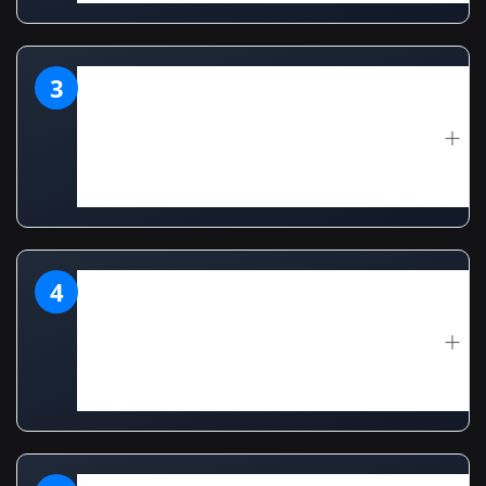
Sì, i giocatori da Italia possono accedere a Spin
Winera. La piattaforma supporta più lingue e
metodi di pagamento locali.
Qual è il bonus di benvenuto di
Spinwinera per i nuovi
+
giocatori?
Spin Winera accoglie i nuovi giocatori con un
pacchetto bonus che può includere fino al 100%
sul primo deposito più giri gratuiti sulle slot più
Ho dimenticato la password del
popolari.
mio account. Come
+
recuperarla?
Non preoccuparti! Su Spin Winera puoi facilmente
recuperare la password cliccando su 'Password
dimenticata' e seguendo le istruzioni inviate alla