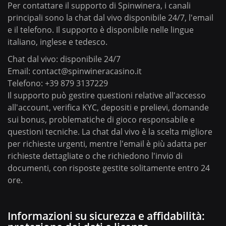
Per contattare il supporto di Spinwinera, i canali
principali sono la chat dal vivo disponibile 24/7, l'email
e il telefono. Il supporto è disponibile nelle lingue
italiano, inglese e tedesco.
Chat dal vivo: disponibile 24/7
Email: contact@spinwineracasino.it
Telefono: +39 879 3137229
Il supporto può gestire questioni relative all'accesso
all'account, verifica KYC, depositi e prelievi, domande
sui bonus, problematiche di gioco responsabile e
questioni tecniche. La chat dal vivo è la scelta migliore
per richieste urgenti, mentre l'email è più adatta per
richieste dettagliate o che richiedono l'invio di
documenti, con risposte gestite solitamente entro 24
ore.
Informazioni su sicurezza e affidabilità: