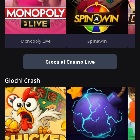
Monopoly Live
Spinawin
Gioca al Casinò Live
Giochi Crash