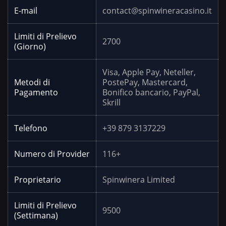
E-mail
contact@spinwineracasino.it
Limiti di Prelievo
2700
(Giorno)
Visa, Apple Pay, Neteller,
Metodi di
PostePay, Mastercard,
Pagamento
Bonifico bancario, PayPal,
Skrill
Telefono
+39 879 3137229
Numero di Provider
116+
Proprietario
Spinwinera Limited
Limiti di Prelievo
9500
(Settimana)