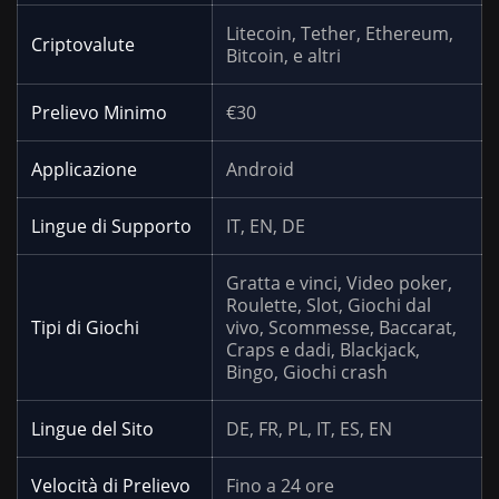
Litecoin, Tether, Ethereum,
Criptovalute
Bitcoin, e altri
Prelievo Minimo
€30
Applicazione
Android
Lingue di Supporto
IT, EN, DE
Gratta e vinci, Video poker,
Roulette, Slot, Giochi dal
Tipi di Giochi
vivo, Scommesse, Baccarat,
Craps e dadi, Blackjack,
Bingo, Giochi crash
Lingue del Sito
DE, FR, PL, IT, ES, EN
Velocità di Prelievo
Fino a 24 ore