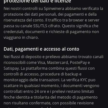
protezione dei dati e licenze
Nei nostri controlli su Spinwinera abbiamo verificato la
protezione dei dati personali, dei pagamenti e della
riservatezza del conto. Il traffico tra browser e server
passa su canale SSL/TLS cifrato. Questo significa che
credenziali, documenti e richieste di pagamento non
viaggiano in chiaro.
Dati, pagamenti e accesso al conto
Nei flussi di deposito e prelievo abbiamo trovato canali
riconoscibili come Visa, Mastercard, PostePay e
Satispay. La piattaforma combina questi flussi con
controlli di accesso, procedure di backup e
monitoraggio delle transazioni. La verifica KYC puo
scattare in qualsiasi momento, i documenti vengono
controllati entro 24 ore e i prelievi restano limitati
finche identita e titolarita del metodo di pagamento
non risultano confermate, con possibile revisione