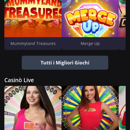
Mummyland Treasures
Merge Up
Tutti i Migliori Giochi
Casinò Live